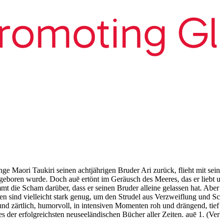
ge Maori Taukiri seinen achtjährigen Bruder Ari zurück, flieht mit sein
boren wurde. Doch auē ertönt im Geräusch des Meeres, das er liebt und 
mt die Scham darüber, dass er seinen Bruder alleine gelassen hat. Aber s
en sind vielleicht stark genug, um den Strudel aus Verzweiflung und 
und zärtlich, humorvoll, in intensiven Momenten roh und drängend, tie
s der erfolgreichsten neuseeländischen Bücher aller Zeiten. auē 1. (V