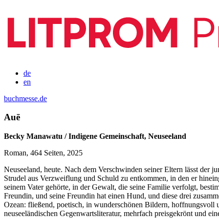
de
en
buchmesse.de
Auē
Becky Manawatu / Indigene Gemeinschaft, Neuseeland
Roman, 464 Seiten, 2025
Neuseeland, heute. Nach dem Verschwinden seiner Eltern lässt der jun
Strudel aus Verzweiflung und Schuld zu entkommen, in den er hineinge
seinem Vater gehörte, in der Gewalt, die seine Familie verfolgt, bestim
Freundin, und seine Freundin hat einen Hund, und diese drei zusamm
Ozean: fließend, poetisch, in wunderschönen Bildern, hoffnungsvoll 
neuseeländischen Gegenwartsliteratur, mehrfach preisgekrönt und eine