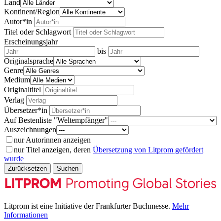
Land
Kontinent/Region
Autor*in
Titel oder Schlagwort
Erscheinungsjahr
bis
Originalsprache
Genre
Medium
Originaltitel
Verlag
Übersetzer*in
Auf Bestenliste "Weltempfänger"
Auszeichnungen
nur Autorinnen anzeigen
nur Titel anzeigen, deren
Übersetzung von Litprom gefördert
wurde
Zurücksetzen
Suchen
Litprom ist eine Initiative der Frankfurter Buchmesse.
Mehr
Informationen