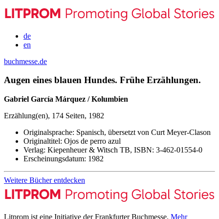
de
en
buchmesse.de
Augen eines blauen Hundes. Frühe Erzählungen.
Gabriel García Márquez / Kolumbien
Erzählung(en), 174 Seiten, 1982
Originalsprache:
Spanisch, übersetzt von Curt Meyer-Clason
Originaltitel:
Ojos de perro azul
Verlag:
Kiepenheuer & Witsch TB,
ISBN:
3-462-01554-0
Erscheinungsdatum:
1982
Weitere Bücher entdecken
Litprom ist eine Initiative der Frankfurter Buchmesse.
Mehr