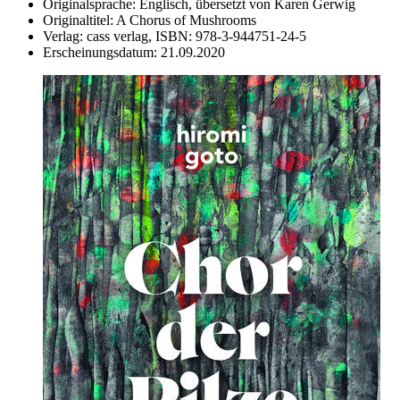
Originalsprache:
Englisch, übersetzt von Karen Gerwig
Originaltitel:
A Chorus of Mushrooms
Verlag:
cass verlag,
ISBN:
978-3-944751-24-5
Erscheinungsdatum:
21.09.2020