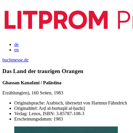
de
en
buchmesse.de
Das Land der traurigen Orangen
Ghassan Kanafani / Palästina
Erzählung(en), 160 Seiten, 1983
Originalsprache:
Arabisch, übersetzt von Hartmut Fähndrich
Originaltitel:
Arḍ al-burtuqāl al-ḥazīn]
Verlag:
Lenos,
ISBN:
3-85787-108-3
Erscheinungsdatum:
1983