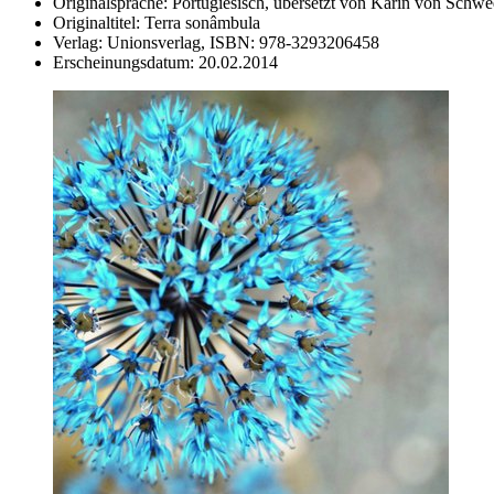
Originalsprache:
Portugiesisch, übersetzt von Karin von Schwe
Originaltitel:
Terra sonâmbula
Verlag:
Unionsverlag,
ISBN:
978-3293206458
Erscheinungsdatum:
20.02.2014