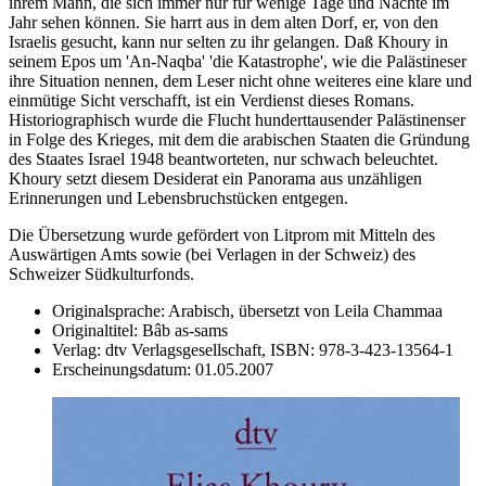
ihrem Mann, die sich immer nur für wenige Tage und Nächte im
Jahr sehen können. Sie harrt aus in dem alten Dorf, er, von den
Israelis gesucht, kann nur selten zu ihr gelangen. Daß Khoury in
seinem Epos um 'An-Naqba' 'die Katastrophe', wie die Palästineser
ihre Situation nennen, dem Leser nicht ohne weiteres eine klare und
einmütige Sicht verschafft, ist ein Verdienst dieses Romans.
Historiographisch wurde die Flucht hunderttausender Palästinenser
in Folge des Krieges, mit dem die arabischen Staaten die Gründung
des Staates Israel 1948 beantworteten, nur schwach beleuchtet.
Khoury setzt diesem Desiderat ein Panorama aus unzähligen
Erinnerungen und Lebensbruchstücken entgegen.
Die Übersetzung wurde gefördert von Litprom mit Mitteln des
Auswärtigen Amts sowie (bei Verlagen in der Schweiz) des
Schweizer Südkulturfonds.
Originalsprache:
Arabisch, übersetzt von Leila Chammaa
Originaltitel:
Bâb as-sams
Verlag:
dtv Verlagsgesellschaft,
ISBN:
978-3-423-13564-1
Erscheinungsdatum:
01.05.2007