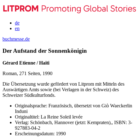
de
en
buchmesse.de
Der Aufstand der Sonnenkönigin
Gérard Etienne / Haiti
Roman, 271 Seiten, 1990
Die Übersetzung wurde gefördert von Litprom mit Mitteln des
Auswärtigen Amts sowie (bei Verlagen in der Schweiz) des
Schweizer Südkulturfonds.
Originalsprache:
Französisch, übersetzt von Giò Waeckerlin
Induni
Originaltitel:
La Reine Soleil levée
Verlag:
Schönbach, Hannover (jetzt: Kempraten),,
ISBN:
3-
927883-04-2
Erscheinungsdatum:
1990