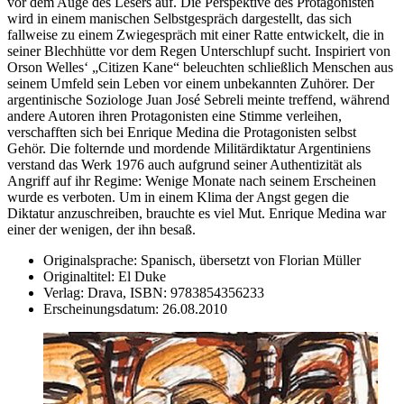
vor dem Auge des Lesers auf. Die Perspektive des Protagonisten
wird in einem manischen Selbstgespräch dargestellt, das sich
fallweise zu einem Zwiegespräch mit einer Ratte entwickelt, die in
seiner Blechhütte vor dem Regen Unterschlupf sucht. Inspiriert von
Orson Welles‘ „Citizen Kane“ beleuchten schließlich Menschen aus
seinem Umfeld sein Leben vor einem unbekannten Zuhörer. Der
argentinische Soziologe Juan José Sebreli meinte treffend, während
andere Autoren ihren Protagonisten eine Stimme verleihen,
verschafften sich bei Enrique Medina die Protagonisten selbst
Gehör. Die folternde und mordende Militärdiktatur Argentiniens
verstand das Werk 1976 auch aufgrund seiner Authentizität als
Angriff auf ihr Regime: Wenige Monate nach seinem Erscheinen
wurde es verboten. Um in einem Klima der Angst gegen die
Diktatur anzuschreiben, brauchte es viel Mut. Enrique Medina war
einer der wenigen, der ihn besaß.
Originalsprache:
Spanisch, übersetzt von Florian Müller
Originaltitel:
El Duke
Verlag:
Drava,
ISBN:
9783854356233
Erscheinungsdatum:
26.08.2010