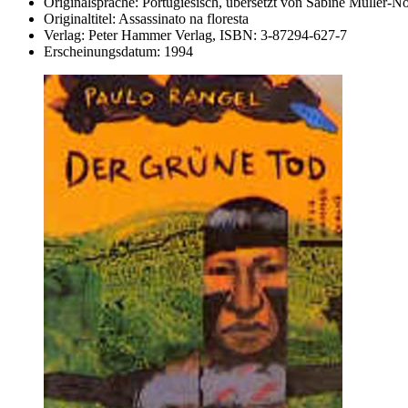
Originalsprache:
Portugiesisch, übersetzt von Sabine Müller-N
Originaltitel:
Assassinato na floresta
Verlag:
Peter Hammer Verlag,
ISBN:
3-87294-627-7
Erscheinungsdatum:
1994