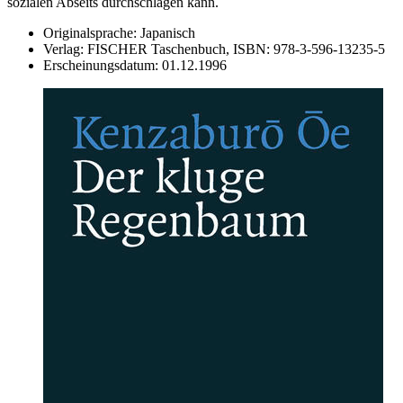
sozialen Abseits durchschlagen kann.
Originalsprache:
Japanisch
Verlag:
FISCHER Taschenbuch,
ISBN:
978-3-596-13235-5
Erscheinungsdatum:
01.12.1996