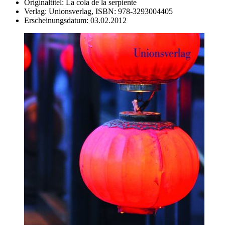
Originaltitel:
La cola de la serpiente
Verlag:
Unionsverlag,
ISBN:
978-3293004405
Erscheinungsdatum:
03.02.2012