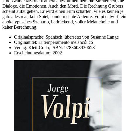
Und Gruber läßt die Kamera alles aufnehmen: die Streitereien, die
Dialoge, die Emotionen. Auch den Mord. Die Rechnung Grubers
scheint aufzugehen. Er wird einen Film schaffen, wie es keinen je
gab: alles real, kein Spiel, sondern echte Akteure. Volpi entwirft ein
apokalyptisches Szenario, bedrückend, voller Melancholie und
kalter Berechnung.
Originalsprache:
Spanisch, übersetzt von Susanne Lange
Originaltitel:
El temperamento melancólico
Verlag:
Klett-Cotta,
ISBN:
9783608930658
Erscheinungsdatum:
2002