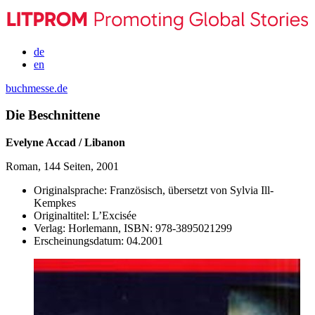
de
en
buchmesse.de
Die Beschnittene
Evelyne Accad / Libanon
Roman, 144 Seiten, 2001
Originalsprache:
Französisch, übersetzt von Sylvia Ill-
Kempkes
Originaltitel:
L’Excisée
Verlag:
Horlemann,
ISBN:
978-3895021299
Erscheinungsdatum:
04.2001