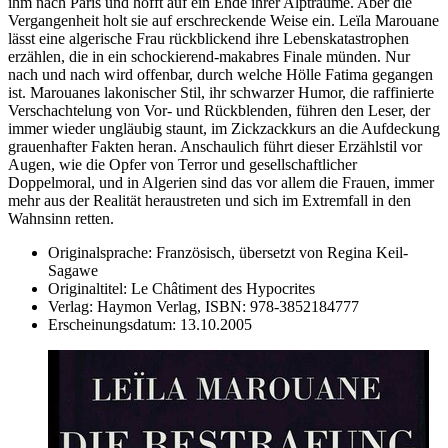
ihm nach Paris und hofft auf ein Ende ihrer Alpträume. Aber die
Vergangenheit holt sie auf erschreckende Weise ein. Leïla Marouane
lässt eine algerische Frau rückblickend ihre Lebenskatastrophen
erzählen, die in ein schockierend-makabres Finale münden. Nur
nach und nach wird offenbar, durch welche Hölle Fatima gegangen
ist. Marouanes lakonischer Stil, ihr schwarzer Humor, die raffinierte
Verschachtelung von Vor- und Rückblenden, führen den Leser, der
immer wieder ungläubig staunt, im Zickzackkurs an die Aufdeckung
grauenhafter Fakten heran. Anschaulich führt dieser Erzählstil vor
Augen, wie die Opfer von Terror und gesellschaftlicher
Doppelmoral, und in Algerien sind das vor allem die Frauen, immer
mehr aus der Realität heraustreten und sich im Extremfall in den
Wahnsinn retten.
Originalsprache:
Französisch, übersetzt von Regina Keil-
Sagawe
Originaltitel:
Le Châtiment des Hypocrites
Verlag:
Haymon Verlag,
ISBN:
978-3852184777
Erscheinungsdatum:
13.10.2005