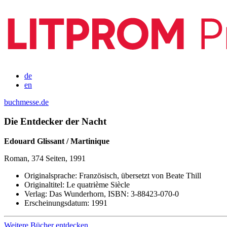
de
en
buchmesse.de
Die Entdecker der Nacht
Edouard Glissant / Martinique
Roman, 374 Seiten, 1991
Originalsprache:
Französisch, übersetzt von Beate Thill
Originaltitel:
Le quatrième Siècle
Verlag:
Das Wunderhorn,
ISBN:
3-88423-070-0
Erscheinungsdatum:
1991
Weitere Bücher entdecken