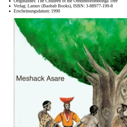
Originaltitel:
The Children of the Omumborombonga Tree
Verlag:
Lamuv (Baobab Books),
ISBN:
3-88977-199-8
Erscheinungsdatum:
1990