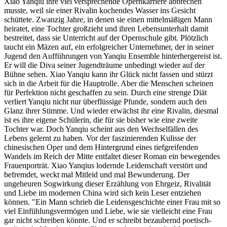
Xiao Yanqiu ihre viel versprechende Opernkarriere abbrechen
musste, weil sie einer Rivalin kochendes Wasser ins Gesicht
schüttete. Zwanzig Jahre, in denen sie einen mittelmäßigen Mann
heiratet, eine Tochter großzieht und ihren Lebensunterhalt damit
bestreitet, dass sie Unterricht auf der Opernschule gibt. Plötzlich
taucht ein Mäzen auf, ein erfolgreicher Unternehmer, der in seiner
Jugend den Aufführungen von Yanqiu Ensemble hinterhergereist ist.
Er will die Diva seiner Jugendträume unbedingt wieder auf der
Bühne sehen. Xiao Yanqiu kann ihr Glück nicht fassen und stürzt
sich in die Arbeit für die Hauptrolle. Aber die Menschen scheinen
für Perfektion nicht geschaffen zu sein. Durch eine strenge Diät
verliert Yanqiu nicht nur überflüssige Pfunde, sondern auch den
Glanz ihrer Stimme. Und wieder erwächst ihr eine Rivalin, diesmal
ist es ihre eigene Schülerin, die für sie bisher wie eine zweite
Tochter war. Doch Yanqiu scheint aus den Wechselfällen des
Lebens gelernt zu haben. Vor der faszinierenden Kulisse der
chinesischen Oper und dem Hintergrund eines tiefgreifenden
Wandels im Reich der Mitte entfaltet dieser Roman ein bewegendes
Frauenporträt. Xiao Yanqius lodernde Leidenschaft verstört und
befremdet, weckt mal Mitleid und mal Bewunderung. Der
ungeheuren Sogwirkung dieser Erzählung von Ehrgeiz, Rivalität
und Liebe im modernen China wird sich kein Leser entziehen
können. "Ein Mann schrieb die Leidensgeschichte einer Frau mit so
viel Einfühlungsvermögen und Liebe, wie sie vielleicht eine Frau
gar nicht schreiben könnte. Und er schreibt bezaubernd poetisch-