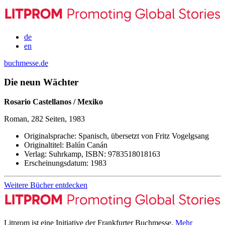
de
en
buchmesse.de
Die neun Wächter
Rosario Castellanos / Mexiko
Roman, 282 Seiten, 1983
Originalsprache:
Spanisch, übersetzt von Fritz Vogelgsang
Originaltitel:
Balún Canán
Verlag:
Suhrkamp,
ISBN:
9783518018163
Erscheinungsdatum:
1983
Weitere Bücher entdecken
Litprom ist eine Initiative der Frankfurter Buchmesse.
Mehr