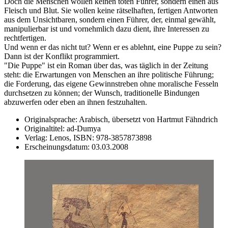
Doch die Menschen wollen keinen toten Führer, sondern einen aus
Fleisch und Blut. Sie wollen keine rätselhaften, fertigen Antworten
aus dem Unsichtbaren, sondern einen Führer, der, einmal gewählt,
manipulierbar ist und vornehmlich dazu dient, ihre Interessen zu
rechtfertigen.
Und wenn er das nicht tut? Wenn er es ablehnt, eine Puppe zu sein?
Dann ist der Konflikt programmiert.
"Die Puppe" ist ein Roman über das, was täglich in der Zeitung
steht: die Erwartungen von Menschen an ihre politische Führung;
die Forderung, das eigene Gewinnstreben ohne moralische Fesseln
durchsetzen zu können; der Wunsch, traditionelle Bindungen
abzuwerfen oder eben an ihnen festzuhalten.
Originalsprache:
Arabisch, übersetzt von Hartmut Fähndrich
Originaltitel:
ad-Dumya
Verlag:
Lenos,
ISBN:
978-3857873898
Erscheinungsdatum:
03.03.2008