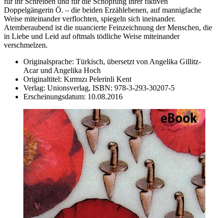
für ihr Schreiben und für die Schöpfung ihrer fiktiven
Doppelgängerin Ö. – die beiden Erzählebenen, auf mannigfache
Weise miteinander verflochten, spiegeln sich ineinander.
Atemberaubend ist die nuancierte Feinzeichnung der Menschen, die
in Liebe und Leid auf oftmals tödliche Weise miteinander
verschmelzen.
Originalsprache:
Türkisch, übersetzt von Angelika Gillitz-
Acar und Angelika Hoch
Originaltitel:
Kırmızı Pelerinli Kent
Verlag:
Unionsverlag,
ISBN:
978-3-293-30207-5
Erscheinungsdatum:
10.08.2016