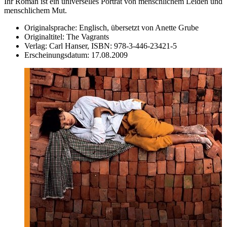
Ihr Roman ist ein universelles Porträt von menschlichem Leiden und
menschlichem Mut.
Originalsprache:
Englisch, übersetzt von Anette Grube
Originaltitel:
The Vagrants
Verlag:
Carl Hanser,
ISBN:
978-3-446-23421-5
Erscheinungsdatum:
17.08.2009