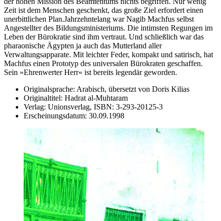
der hohen Mission des Beamtentums nichts begriffen. Nur wenig
Zeit ist dem Menschen geschenkt, das große Ziel erfordert einen
unerbittlichen Plan.Jahrzehntelang war Nagib Machfus selbst
Angestellter des Bildungsministeriums. Die intimsten Regungen im
Leben der Bürokratie sind ihm vertraut. Und schließlich war das
pharaonische Ägypten ja auch das Mutterland aller
Verwaltungsapparate. Mit leichter Feder, kompakt und satirisch, hat
Machfus einen Prototyp des universalen Bürokraten geschaffen.
Sein »Ehrenwerter Herr« ist bereits legendär geworden.
Originalsprache:
Arabisch, übersetzt von Doris Kilias
Originaltitel:
Hadrat al-Muhtaram
Verlag:
Unionsverlag,
ISBN:
3-293-20125-3
Erscheinungsdatum:
30.09.1998