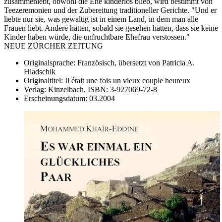
zusammenlebt, obwohl die Ehe kinderlos blieb, wird bestimmt von
Teezeremonien und der Zubereitung traditioneller Gerichte. "Und er
liebte nur sie, was gewaltig ist in einem Land, in dem man alle
Frauen liebt. Andere hätten, sobald sie gesehen hätten, dass sie keine
Kinder haben würde, die unfruchtbare Ehefrau verstossen."
NEUE ZÜRCHER ZEITUNG
Originalsprache:
Französisch, übersetzt von Patricia A.
Hladschik
Originaltitel:
Il était une fois un vieux couple heureux
Verlag:
Kinzelbach,
ISBN:
3-927069-72-8
Erscheinungsdatum:
03.2004