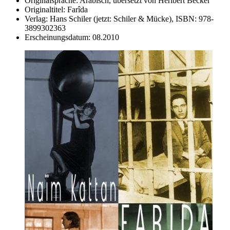
Originalsprache:
Arabisch, übersetzt von Heribert Becker
Originaltitel:
Farîda
Verlag:
Hans Schiler (jetzt: Schiler & Mücke),
ISBN:
978-
3899302363
Erscheinungsdatum:
08.2010