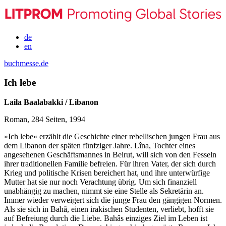
de
en
buchmesse.de
Ich lebe
Laila Baalabakki / Libanon
Roman, 284 Seiten, 1994
»Ich lebe« erzählt die Geschichte einer rebellischen jungen Frau aus
dem Libanon der späten fünfziger Jahre. Lîna, Tochter eines
angesehenen Geschäftsmannes in Beirut, will sich von den Fesseln
ihrer traditionellen Familie befreien. Für ihren Vater, der sich durch
Krieg und politische Krisen bereichert hat, und ihre unterwürfige
Mutter hat sie nur noch Verachtung übrig. Um sich finanziell
unabhängig zu machen, nimmt sie eine Stelle als Sekretärin an.
Immer wieder verweigert sich die junge Frau den gängigen Normen.
Als sie sich in Bahâ, einen irakischen Studenten, verliebt, hofft sie
auf Befreiung durch die Liebe. Bahâs einziges Ziel im Leben ist