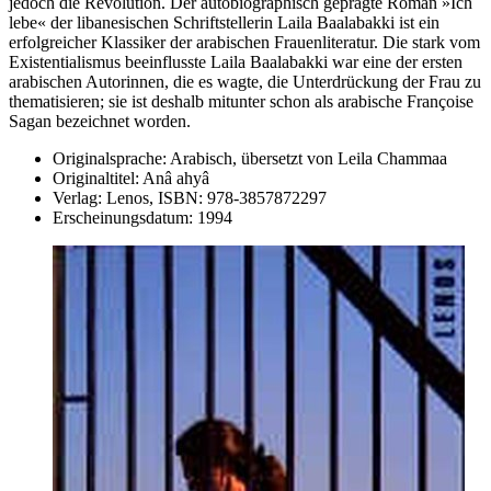
jedoch die Revolution. Der autobiographisch geprägte Roman »Ich
lebe« der libanesischen Schriftstellerin Laila Baalabakki ist ein
erfolgreicher Klassiker der arabischen Frauenliteratur. Die stark vom
Existentialismus beeinflusste Laila Baalabakki war eine der ersten
arabischen Autorinnen, die es wagte, die Unterdrückung der Frau zu
thematisieren; sie ist deshalb mitunter schon als arabische Françoise
Sagan bezeichnet worden.
Originalsprache:
Arabisch, übersetzt von Leila Chammaa
Originaltitel:
Anâ ahyâ
Verlag:
Lenos,
ISBN:
978-3857872297
Erscheinungsdatum:
1994