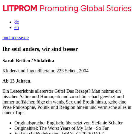
de
en
buchmesse.de
Ihr seid anders, wir sind besser
Sarah Britten / Südafrika
Kinder- und Jugendliteratur, 223 Seiten, 2004
Ab 13 Jahren.
Ein Leseerlebnis allererster Güte! Das Rezept? Man nehme ein
bisschen Satire und Humor, ab und zu schön scharf gewürzt und
immer treffsicher, füge ein wenig Sex und Erotik hinzu, gebe eine
Prise Philosophie, Politik und Religion hinein und vermische alles in
einem Topf.
Originalsprache:
Englisch, übersetzt von Stefanie Schäfer
Originaltitel:
The Worst Years of My Life - So Far
Verlag:
cbt Bertelsmann,
ISBN:
3-570-30240-7