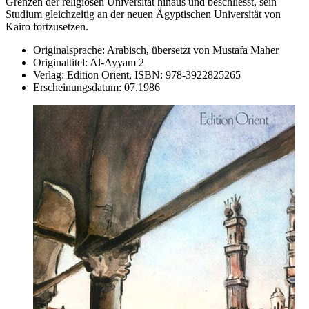
Grenzen der religiösen Universität hinaus und beschliesst, sein
Studium gleichzeitig an der neuen Ägyptischen Universität von
Kairo fortzusetzen.
Originalsprache:
Arabisch, übersetzt von Mustafa Maher
Originaltitel:
Al-Ayyam 2
Verlag:
Edition Orient,
ISBN:
978-3922825265
Erscheinungsdatum:
07.1986