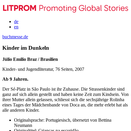
de
en
buchmesse.de
Kinder im Dunkeln
Júlio Emílio Braz / Brasilien
Kinder- und Jugendliteratur, 76 Seiten, 2007
Ab 9 Jahren.
Der Sé-Platz in São Paulo ist ihr Zuhause. Die Strassenkinder sind
ganz auf sich allein gestellt und haben keine Zeit zum Kindsein. Von
ihrer Mutter allein gelassen, schliesst sich die sechsjährige Rolinha
eines Tages der Mädchenbande von Doca an, die mehr erlebt hat als
alle anderen Kinder.
Originalsprache:
Portugiesisch, übersetzt von Bettina
Neumann
Originaltitel:
Crianças na escuridão