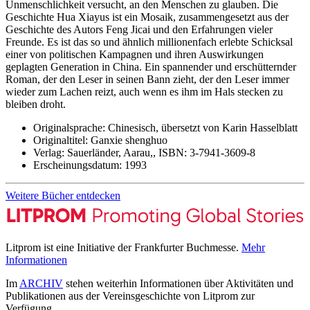
Unmenschlichkeit versucht, an den Menschen zu glauben. Die
Geschichte Hua Xiayus ist ein Mosaik, zusammengesetzt aus der
Geschichte des Autors Feng Jicai und den Erfahrungen vieler
Freunde. Es ist das so und ähnlich millionenfach erlebte Schicksal
einer von politischen Kampagnen und ihren Auswirkungen
geplagten Generation in China. Ein spannender und erschütternder
Roman, der den Leser in seinen Bann zieht, der den Leser immer
wieder zum Lachen reizt, auch wenn es ihm im Hals stecken zu
bleiben droht.
Originalsprache:
Chinesisch, übersetzt von Karin Hasselblatt
Originaltitel:
Ganxie shenghuo
Verlag:
Sauerländer, Aarau,,
ISBN:
3-7941-3609-8
Erscheinungsdatum:
1993
Weitere Bücher entdecken
Litprom ist eine Initiative der Frankfurter Buchmesse.
Mehr
Informationen
Im
ARCHIV
stehen weiterhin Informationen über Aktivitäten und
Publikationen aus der Vereinsgeschichte von Litprom zur
Verfügung.