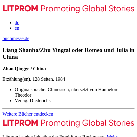
de
en
buchmesse.de
Liang Shanbo/Zhu Yingtai oder Romeo und Julia in
China
Zhao Qingge / China
Erzählung(en), 128 Seiten, 1984
Originalsprache:
Chinesisch, übersetzt von Hannelore
Theodor
Verlag:
Diederichs
Weitere Bücher entdecken
Litprom ist eine Initiative der Frankfurter Buchmesse.
Mehr