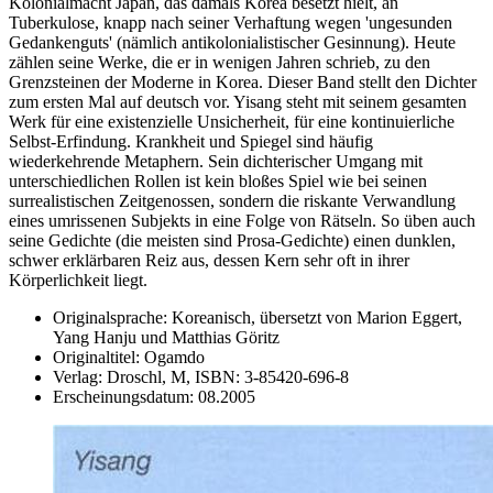
Kolonialmacht Japan, das damals Korea besetzt hielt, an
Tuberkulose, knapp nach seiner Verhaftung wegen 'ungesunden
Gedankenguts' (nämlich antikolonialistischer Gesinnung). Heute
zählen seine Werke, die er in wenigen Jahren schrieb, zu den
Grenzsteinen der Moderne in Korea. Dieser Band stellt den Dichter
zum ersten Mal auf deutsch vor. Yisang steht mit seinem gesamten
Werk für eine existenzielle Unsicherheit, für eine kontinuierliche
Selbst-Erfindung. Krankheit und Spiegel sind häufig
wiederkehrende Metaphern. Sein dichterischer Umgang mit
unterschiedlichen Rollen ist kein bloßes Spiel wie bei seinen
surrealistischen Zeitgenossen, sondern die riskante Verwandlung
eines umrissenen Subjekts in eine Folge von Rätseln. So üben auch
seine Gedichte (die meisten sind Prosa-Gedichte) einen dunklen,
schwer erklärbaren Reiz aus, dessen Kern sehr oft in ihrer
Körperlichkeit liegt.
Originalsprache:
Koreanisch, übersetzt von Marion Eggert,
Yang Hanju und Matthias Göritz
Originaltitel:
Ogamdo
Verlag:
Droschl, M,
ISBN:
3-85420-696-8
Erscheinungsdatum:
08.2005