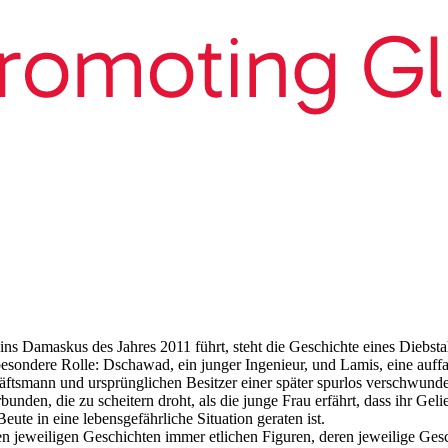
ns Damaskus des Jahres 2011 führt, steht die Geschichte eines Diebstah
ondere Rolle: Dschawad, ein junger Ingenieur, und Lamis, eine auffall
äftsmann und ursprünglichen Besitzer einer später spurlos verschwund
den, die zu scheitern droht, als die junge Frau erfährt, dass ihr Gelieb
te in eine lebensgefährliche Situation geraten ist.
ren jeweiligen Geschichten immer etlichen Figuren, deren jeweilige Ge