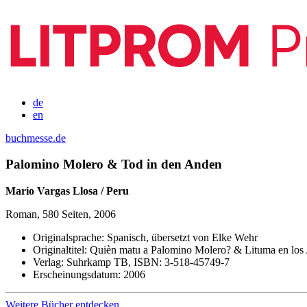
de
en
buchmesse.de
Palomino Molero & Tod in den Anden
Mario Vargas Llosa / Peru
Roman, 580 Seiten, 2006
Originalsprache:
Spanisch, übersetzt von Elke Wehr
Originaltitel:
Quièn matu a Palomino Molero? & Lituma en los
Verlag:
Suhrkamp TB,
ISBN:
3-518-45749-7
Erscheinungsdatum:
2006
Weitere Bücher entdecken