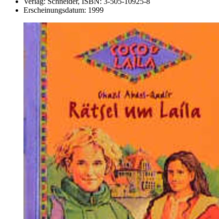
Verlag:
Schneider,
ISBN:
3-505-10925-8
Erscheinungsdatum:
1999