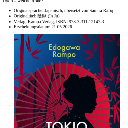
Tokio – welche Rolle?
Originalsprache:
Japanisch, übersetzt von Samira Rafiq
Originaltitel:
陰獣 (In Ju)
Verlag:
Kampa Verlag,
ISBN:
978-3-311-12147-3
Erscheinungsdatum:
21.05.2026