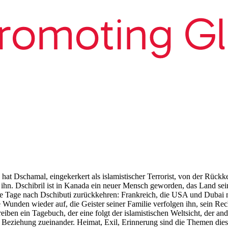
 hat Dschamal, eingekerkert als islamistischer Terrorist, von der Rückk
m ihn. Dschibril ist in Kanada ein neuer Mensch geworden, das Land sein
ge Tage nach Dschibuti zurückkehren: Frankreich, die USA und Dubai m
te Wunden wieder auf, die Geister seiner Familie verfolgen ihn, sein Re
eiben ein Tagebuch, der eine folgt der islamistischen Weltsicht, der a
hrer Beziehung zueinander. Heimat, Exil, Erinnerung sind die Themen d