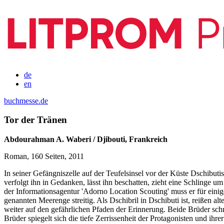
de
en
buchmesse.de
Tor der Tränen
Abdourahman A. Waberi / Djibouti, Frankreich
Roman, 160 Seiten, 2011
In seiner Gefängniszelle auf der Teufelsinsel vor der Küste Dschibutis
verfolgt ihn in Gedanken, lässt ihn beschatten, zieht eine Schlinge u
der Informationsagentur 'Adorno Location Scouting' muss er für eini
genannten Meerenge streitig. Als Dschibril in Dschibuti ist, reißen al
weiter auf den gefährlichen Pfaden der Erinnerung. Beide Brüder schr
Brüder spiegelt sich die tiefe Zerrissenheit der Protagonisten und i