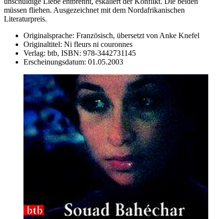
unschuldige Liebe entbrennt, eskaliert der Konflikt. Die beiden
müssen fliehen. Ausgezeichnet mit dem Nordafrikanischen
Literaturpreis.
Originalsprache:
Französisch, übersetzt von Anke Knefel
Originaltitel:
Ni fleurs ni couronnes
Verlag:
btb,
ISBN:
978-3442731145
Erscheinungsdatum:
01.05.2003